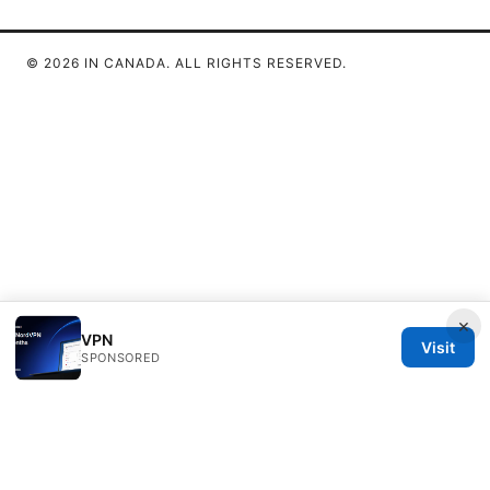
© 2026 IN CANADA. ALL RIGHTS RESERVED.
×
VPN
Visit
SPONSORED
IN Canada LLC
1201 Third Avenue
Seattle, WA, 98101