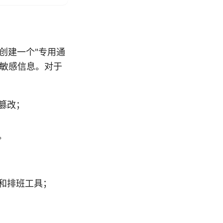
络上创建一个"专用通
等敏感信息。对于
篡改；
。
和排班工具；