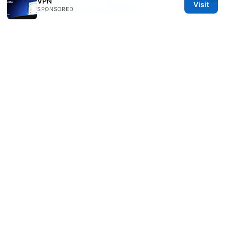
VPN
Visit
选购指南、实用评测与最新趋势
SPONSORED
Edgerouter x vpn speed
© 2026 IN CANADA. ALL RIGHTS RESERVED.
IN Canada LLC
1201 Third Avenue
Seattle, WA, 98101
US
contact@in-canada.org
+1-617-555-0141
About
Privacy Policy
Terms of Use