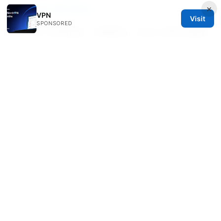
×
南、比较与购买建议
VPN
Visit
SPONSORED
永久vpn 使用指南：长期稳定、安全上网的完整策
略
© 2026 IN CANADA. ALL RIGHTS RESERVED.
IN Canada LLC
1201 Third Avenue
Seattle, WA, 98101
US
contact@in-canada.org
+1-617-555-0141
About
Privacy Policy
Terms of Use