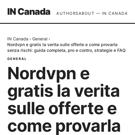
IN Canada
AUTHORS
ABOUT — IN CANADA
IN Canada
›
General
›
Nordvpn e gratis la verita sulle offerte e come provarla
senza rischi: guida completa, pro e contro, strategie e FAQ
GENERAL
Nordvpn e
gratis la verita
sulle offerte e
come provarla