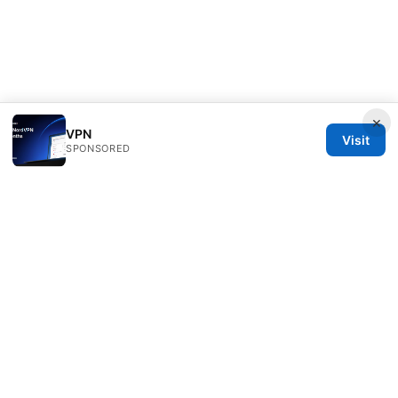
×
VPN
Visit
SPONSORED
IN Canada LLC
1201 Third Avenue
Seattle, WA, 98101
US
contact@in-canada.org
+1-617-555-0141
About
Privacy Policy
Terms of Use