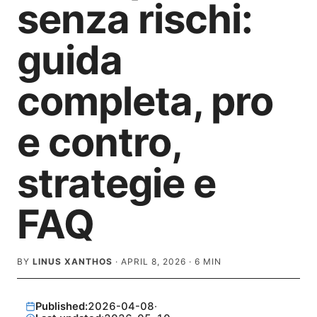
senza rischi:
guida
completa, pro
e contro,
strategie e
FAQ
BY
LINUS XANTHOS
·
APRIL 8, 2026
·
6
MIN
Published:
2026-04-08
·