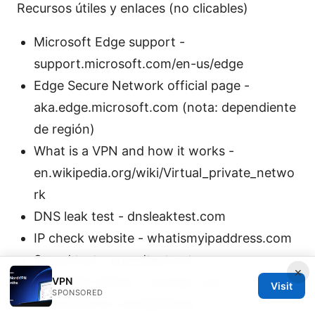
Recursos útiles y enlaces (no clicables)
Microsoft Edge support -
support.microsoft.com/en-us/edge
Edge Secure Network official page -
aka.edge.microsoft.com (nota: dependiente
de región)
What is a VPN and how it works -
en.wikipedia.org/wiki/Virtual_private_netwo
rk
DNS leak test - dnsleaktest.com
IP check website - whatismyipaddress.com
Speed test - speedtest.net
×
NordVPN official - nordvpn.com
VPN
Visit
SPONSORED
Privacidad en navegadores -