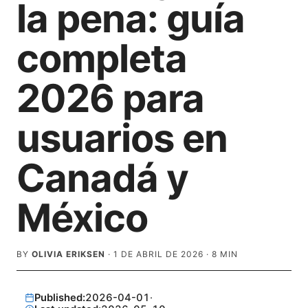
la pena: guía
completa
2026 para
usuarios en
Canadá y
México
BY
OLIVIA ERIKSEN
·
1 DE ABRIL DE 2026
·
8
MIN
Published:
2026-04-01
·