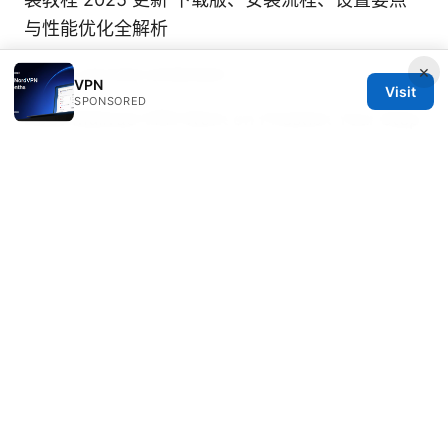
与性能优化全解析
×
Malus chrome extension
VPN
Visit
SPONSORED
Does Mullvad VPN Work on Firestick Your Step
by Step Installation Guide
© 2026 IN CANADA. ALL RIGHTS RESERVED.
IN Canada LLC
1201 Third Avenue
Seattle, WA, 98101
US
contact@in-canada.org
+1-617-555-0141