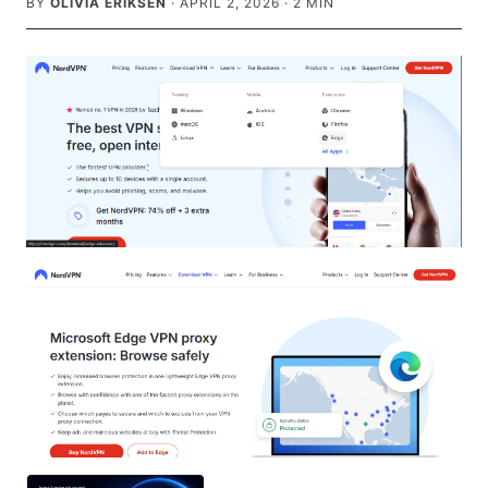
BY
OLIVIA ERIKSEN
·
APRIL 2, 2026
·
2
MIN